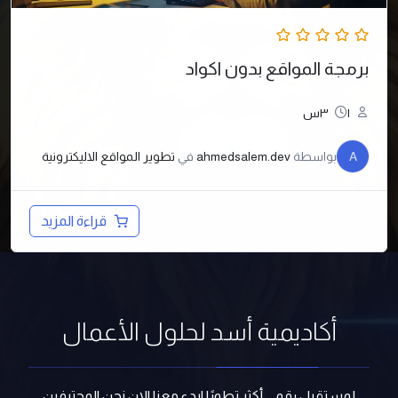
برمجة المواقع بدون اكواد
١
٣س
A
بواسطة
ahmedsalem.dev
في
تطوير المواقع الاليكترونية
قراءة المزيد
أكاديمية أسد لحلول الأعمال
لمستقبل رقمي أكثر تطورًا ابدء معنا الان نحن المحترفين